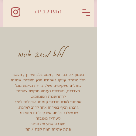
התוכניה
לילא מרחב אירוח
בסמוך לכוכב יאיר , ממש בלב השרון , מצאנו
חלל מיוחד עטוף בשמורת טבע יפיפיה. שמיים
כחולים משקיפים מעל, בריזה נעימה מכל
הצדדים, ומרפסת נעימה מוקפת צמחיה
להתרעננות ואתנחתא.
שמחות לארח חברות קטנות וגדולות לימי
גיבוש וכיף באירוח אחר קרוב לאדמה.
יש אצלנו כל מה שצריך ליום מושלם:
סטודיו מאובזר
מערכת שמע איכותית
פינת שתייה חמה קפה / תה