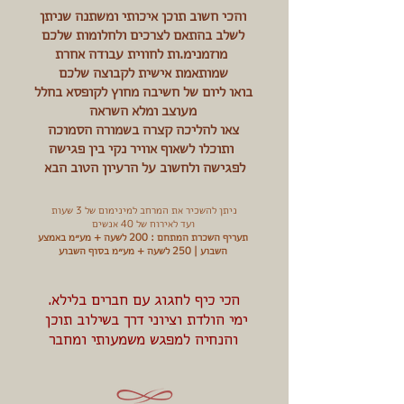
והכי חשוב תוכן איכותי ומשתנה שניתן
לשלב בהתאם לצרכים ולחלומות שלכם
מוזמנימ.ות לחווית עבודה אחרת
שמותאמת אישית לקבוצה שלכם
בואו ליום של חשיבה מחוץ לקופסא בחלל
מעוצב ומלא השראה
צאו להליכה קצרה בשמורה הסמוכה
ותוכלו לשאוף אוויר נקי בין פגישה
לפגישה ולחשוב על הרעיון הטוב הבא
ניתן להשכיר את המרחב למינימום של 3 שעות
ועד לאירוח של 40 אנשים
תעריף השכרת המתחם : 200 לשעה + מע״מ באמצע
השבוע | 250 לשעה + מע״מ בסוף השבוע
.הכי כיף לחגוג עם חברים בלילא
ימי הולדת וציוני דרך בשילוב תוכן
והנחיה למפגש משמעותי ומחבר