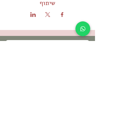
שיתוף
תקנון האתר ותנאי שימוש
מדיניות הפרטיות
הצהרת נגישות
© כל הזכויות שמורות - לילא, מקום להתחבר
לילא | המקום להתחבר
אזור התעשיה סלעית
ת.ד
4588500
מייל :
leela.salit@gmail.com
טלפון
052-3511064