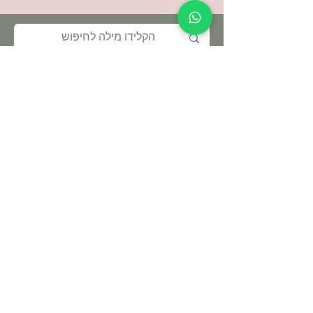
תקנון האתר ותנאי שימוש
מדיניות הפרטיות
הצהרת נגישות
© כל הזכויות שמורות - לילא, מקום להתחבר
לילא | המקום להתחבר
אזור התעשיה סלעית
ת.ד
4588500
מייל :
leela.salit@gmail.com
טלפון
052-3511064