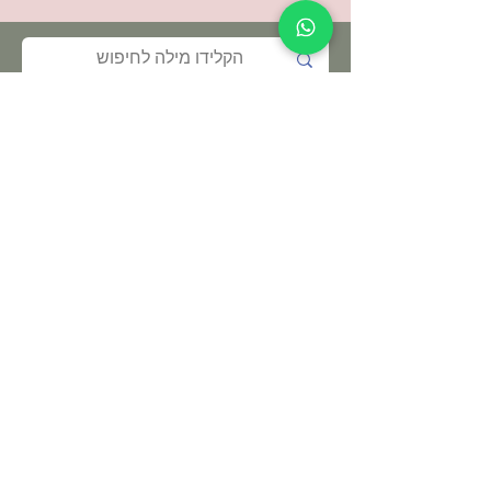
תקנון האתר ותנאי שימוש
מדיניות הפרטיות
הצהרת נגישות
© כל הזכויות שמורות - לילא, מקום להתחבר
לילא | המקום להתחבר
אזור התעשיה סלעית
ת.ד
4588500
מייל :
leela.salit@gmail.com
טלפון
052-3511064