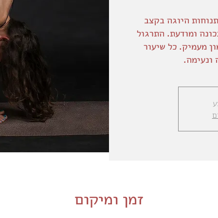
תנוחות היוגה בקצב
כונה ומודעת. התרגול
ון מעמיק. כל שיעור
ונעימה.
ע
ם
זמן ומיקום