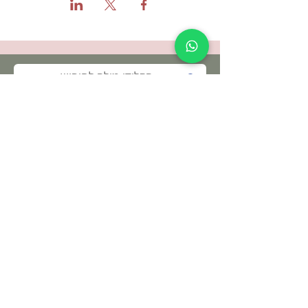
תקנון האתר ותנאי שימוש
מדיניות הפרטיות
הצהרת נגישות
© כל הזכויות שמורות - לילא, מקום להתחבר
לילא | המקום להתחבר
אזור התעשיה סלעית
ת.ד
4588500
מייל :
leela.salit@gmail.com
טלפון
052-3511064