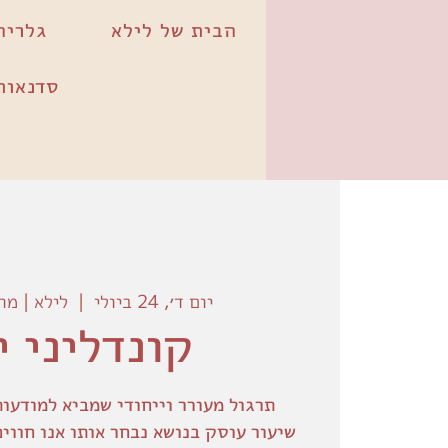
הבית של לילא
גלריה
סדנאות
יום ד׳, 24 ביולי
  |  
לילא | מר
קונדליני י
תרגול מעורר וייחודי שמביא למודעות
שיעור עוסק בנושא נבחר אותו אנו חווי