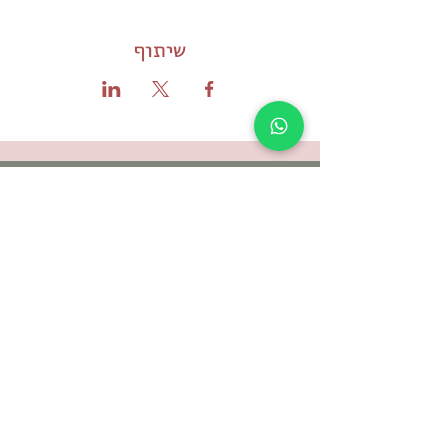
שיתוף
תקנון האתר ותנאי שימוש
מדיניות הפרטיות
הצהרת נגישות
© כל הזכויות שמורות - לילא, מקום להתחבר
לילא | המקום להתחבר
אזור התעשיה סלעית
ת.ד
4588500