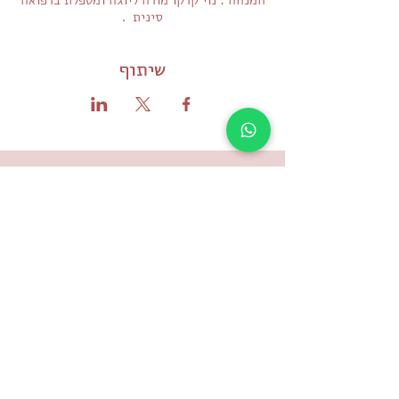
סינית .
שיתוף
תקנון האתר ותנאי שימוש
מדיניות הפרטיות
הצהרת נגישות
© כל הזכויות שמורות - לילא, מקום להתחבר
לילא | המקום להתחבר
אזור התעשיה סלעית