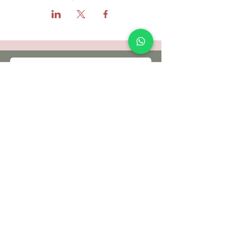
תקנון האתר ותנאי שימוש
מדיניות הפרטיות
הצהרת נגישות
© כל הזכויות שמורות - לילא, מקום להתחבר
לילא | המקום להתחבר
אזור התעשיה סלעית
ת.ד
4588500
מייל :
leela.salit@gmail.com
טלפון
052-3511064