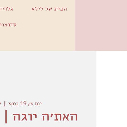
הבית של לילא
גלריה
סדנאות
יום א׳, 19 במאי
  |  
ל
האת׳ה יוגה | 